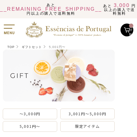
あと
3,000
あと
円
__REMAINING_FREE_SHIPPING__
以上の購入で送
円以上の購入で送料無料
料無料
__
IT
M_
CN
T_
_
TOP
ギフトセット
5,001円〜
〜3,000円
3,001円〜5,000円
5,001円〜
限定アイテム