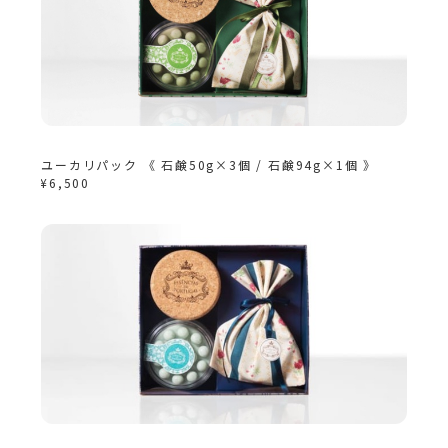
ユーカリパック 《 石鹸50g×3個 / 石鹸94g×1個 》
¥6,500