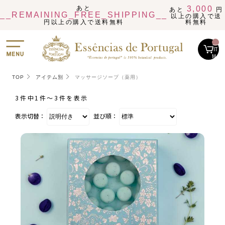
あと
3,000
あと
円
__REMAINING_FREE_SHIPPING__
以上の購入で送
円以上の購入で送料無料
料無料
__
IT
M_
CN
T_
_
TOP
アイテム別
マッサージソープ（薬用）
3件中1件〜3件を表示
表示切替：
並び順：