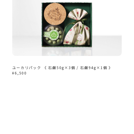
ユーカリパック 《 石鹸50g×3個 / 石鹸94g×1個 》
¥6,500