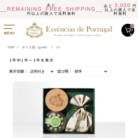
あと
3,000
あと
円
__REMAINING_FREE_SHIPPING__
以上の購入で送
円以上の購入で送料無料
料無料
__
IT
M_
CN
T_
_
TOP
サイズ別《g/ml》
94
3件中1件〜3件を表示
表示切替：
並び順：