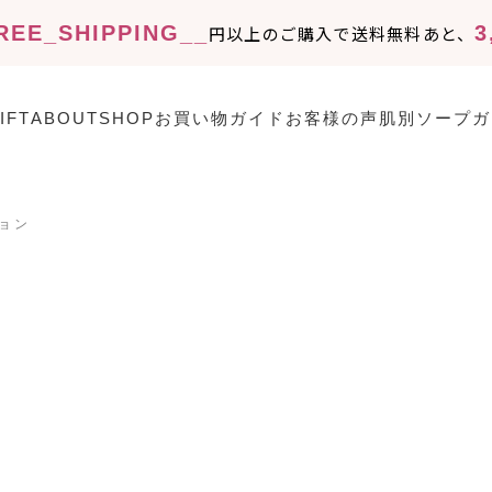
REE_SHIPPING__
3
円以上のご購入で送料無料
あと、
IFT
ABOUT
SHOP
お買い物ガイド
お客様の声
肌別ソープガ
ョン