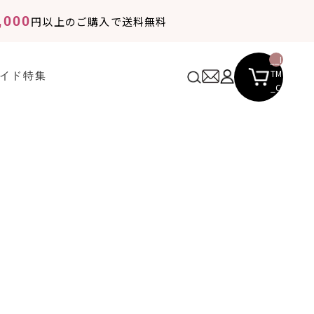
,000
円以上のご購入で送料無料
__I
TM
イド
特集
_C
NT
__