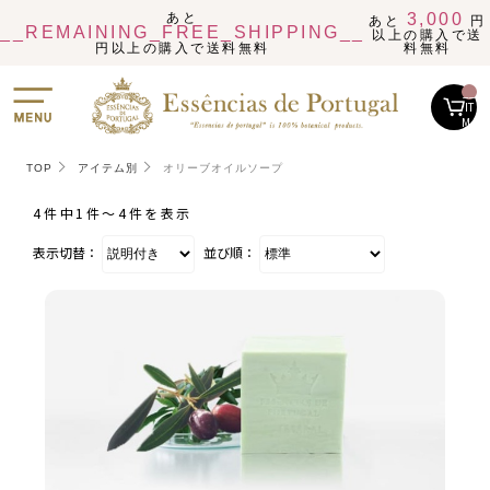
あと
3,000
あと
円
__REMAINING_FREE_SHIPPING__
以上の購入で送
円以上の購入で送料無料
料無料
__
IT
M_
CN
T_
_
TOP
アイテム別
オリーブオイルソープ
4件中1件〜4件を表示
表示切替：
並び順：