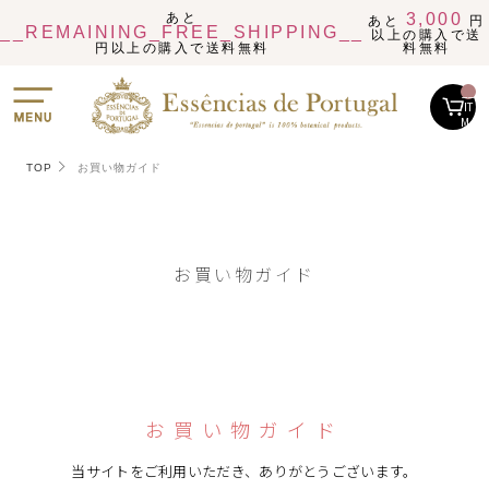
あと
3,000
あと
円
__REMAINING_FREE_SHIPPING__
以上の購入で送
円以上の購入で送料無料
料無料
__
IT
M_
CN
T_
_
TOP
お買い物ガイド
お買い物ガイド
お買い物ガイド
当サイトをご利用いただき、ありがとうございます。