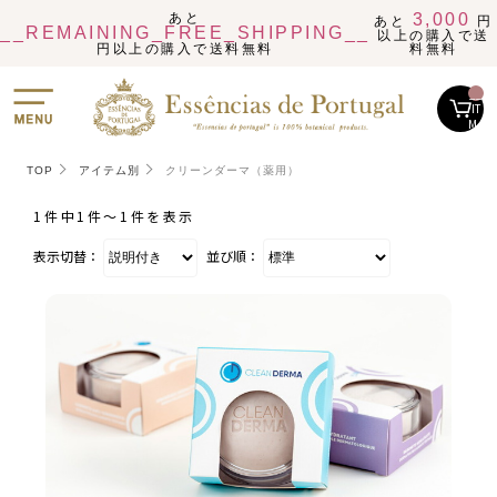
あと
3,000
あと
円
__REMAINING_FREE_SHIPPING__
以上の購入で送
円以上の購入で送料無料
料無料
__
IT
M_
CN
T_
_
TOP
アイテム別
クリーンダーマ（薬用）
1件中1件〜1件を表示
表示切替：
並び順：