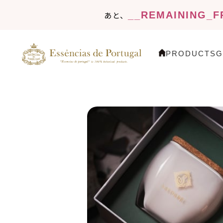
__REMAINING_F
あと、
PRODUCTS
G