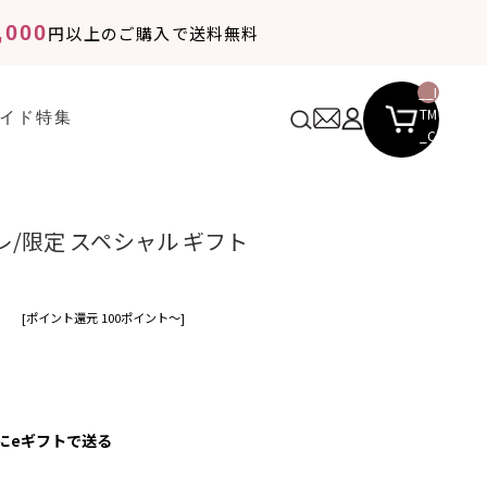
,000
円以上のご購入で送料無料
__I
TM
イド
特集
_C
NT
__
レ/限定 スペシャル ギフト
[ポイント還元 100ポイント〜]
にeギフトで送る