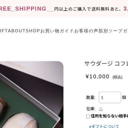
REE_SHIPPING__
3
円以上のご購入で送料無料
あと、
IFT
ABOUT
SHOP
お買い物ガイド
お客様の声
肌別ソープガ
サウダージ コフ
¥10,000
(税込)
個
数量:
在庫:
△
住所を知らない相手
eギフトについて