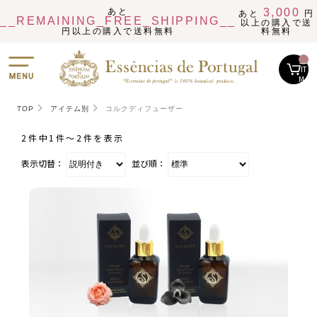
あと
3,000
あと
円
__REMAINING_FREE_SHIPPING__
以上の購入で送
円以上の購入で送料無料
料無料
__
IT
M_
CN
T_
_
TOP
アイテム別
コルクディフューザー
2件中1件〜2件を表示
表示切替：
並び順：