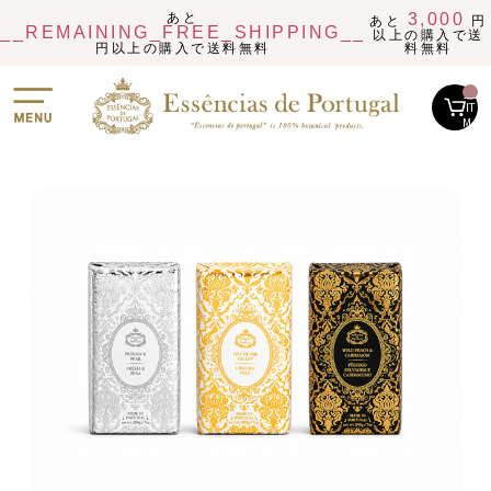
あと
3,000
あと
円
__REMAINING_FREE_SHIPPING__
以上の購入で送
円以上の購入で送料無料
料無料
__
IT
M_
CN
T_
_