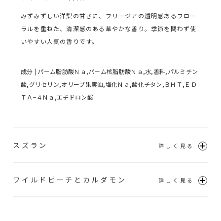
みずみずしい洋梨の甘さに、フリージアの透明感あるフロー
ラルを重ねた、清潔感のある華やかな香り。季節を問わず使
いやすい人気の香りです。
成分 | パーム脂肪酸Ｎａ,パーム核脂肪酸Ｎａ,水,香料,パルミチン
酸,グリセリン,オリーブ果実油,塩化Ｎａ,酸化チタン,ＢＨＴ,ＥＤ
ＴＡ−４Ｎａ,エチドロン酸
スズラン
ワイルドピーチとカルダモン