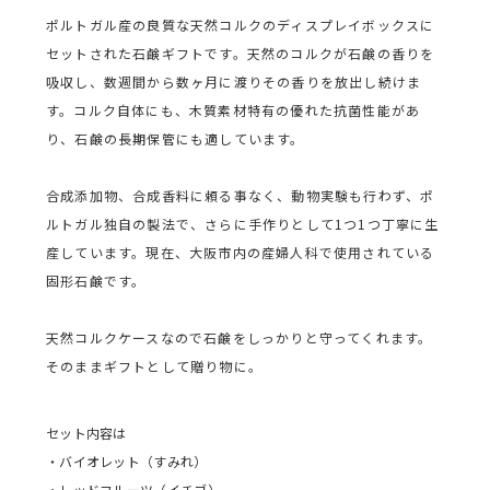
ポルトガル産の良質な天然コルクのディスプレイボックスに
セットされた石鹸ギフトです。天然のコルクが石鹸の香りを
吸収し、数週間から数ヶ月に渡りその香りを放出し続けま
す。コルク自体にも、木質素材特有の優れた抗菌性能があ
り、石鹸の長期保管にも適しています。
合成添加物、合成香料に頼る事なく、動物実験も行わず、ポ
ルトガル独自の製法で、さらに手作りとして1つ1つ丁寧に生
産しています。現在、大阪市内の産婦人科で使用されている
固形石鹸です。
天然コルクケースなので石鹸をしっかりと守ってくれます。
そのままギフトとして贈り物に。
セット内容は
・バイオレット（すみれ）
・レッドフルーツ（イチゴ）