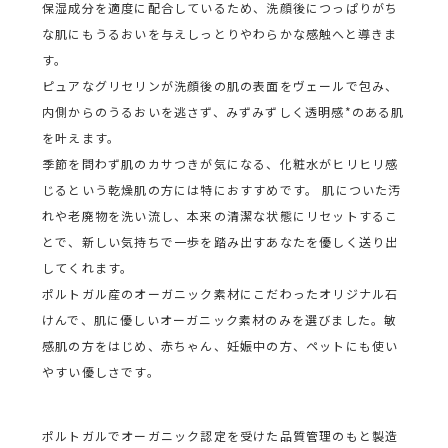
保湿成分を適度に配合しているため、洗顔後につっぱりがち
な肌にもうるおいを与えしっとりやわらかな感触へと導きま
す。
ピュアなグリセリンが洗顔後の肌の表面をヴェールで包み、
内側からのうるおいを逃さず、みずみずしく透明感*のある肌
を叶えます。
季節を問わず肌のカサつきが気になる、化粧水がヒリヒリ感
じるという乾燥肌の方には特におすすめです。 肌についた汚
れや老廃物を洗い流し、本来の清潔な状態にリセットするこ
とで、新しい気持ちで一歩を踏み出すあなたを優しく送り出
してくれます。
ポルトガル産のオーガニック素材にこだわったオリジナル石
けんで、肌に優しいオーガニック素材のみを選びました。敏
感肌の方をはじめ、赤ちゃん、妊娠中の方、ペットにも使い
やすい優しさです。
ポルトガルでオーガニック認定を受けた品質管理のもと製造