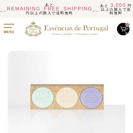
あと
3,000
あと
円
__REMAINING_FREE_SHIPPING__
以上の購入で送
円以上の購入で送料無料
料無料
__
IT
M_
CN
T_
_