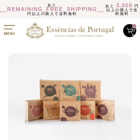
あと
3,000
あと
円
__REMAINING_FREE_SHIPPING__
以上の購入で送
円以上の購入で送料無料
料無料
__
IT
M_
CN
T_
_