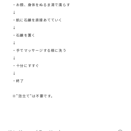
・お顔、身体をぬるま湯で濡らす
↓
・肌に石鹸を直接あてていく
↓
・石鹸を置く
↓
・手でマッサージする様に洗う
↓
・十分にすすぐ
↓
・終了
※"泡立て"は不要です。