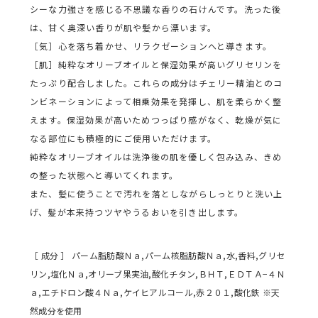
シーな力強さを感じる不思議な香りの石けんです。洗った後
は、甘く奥深い香りが肌や髪から漂います。
［気］心を落ち着かせ、リラクゼーションへと導きます。
［肌］純粋なオリーブオイルと保湿効果が高いグリセリンを
たっぷり配合しました。これらの成分はチェリー精油とのコ
ンビネーションによって相乗効果を発揮し、肌を柔らかく整
えます。保湿効果が高いためつっぱり感がなく、乾燥が気に
なる部位にも積極的にご使用いただけます。
純粋なオリーブオイルは洗浄後の肌を優しく包み込み、きめ
の整った状態へと導いてくれます。
また、髪に使うことで汚れを落としながらしっとりと洗い上
げ、髪が本来持つツヤやうるおいを引き出します。
［ 成分 ］ パーム脂肪酸Ｎａ,パーム核脂肪酸Ｎａ,水,香料,グリセ
リン,塩化Ｎａ,オリーブ果実油,酸化チタン,ＢＨＴ,ＥＤＴＡ−４Ｎ
ａ,エチドロン酸４Ｎａ,ケイヒアルコール,赤２０１,酸化鉄 ※天
然成分を使用