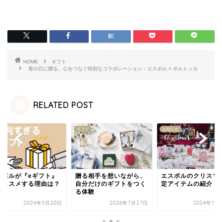
HOME
ギフト
母の日に贈る、心をつなぐ特別なコラボレーション：エスポル × ポルトッカ
RELATED POST
ト
ギフト
お知らせ
スポルが『eギフト』
贈る相手を想いながら、
エスポルのクリスマ
オススメする理由は？
自分だけのギフトをつく
定アイテムの紹介
る体験
2024年5月20日
2026年7月27日
2024年11