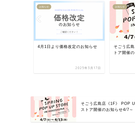
お知らせ
お知らせ
4月1日より価格改定のお知らせ
そごう広島店
トア開催の
POP UPス
2025年11月10日
2025年3月17日
そごう広島店《1F》 POP U
ストア開催のお知らせ4/7～